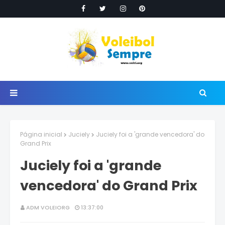
Página inicial
Juciely
Juciely foi a 'grande vencedora' do
Grand Prix
Juciely foi a 'grande
vencedora' do Grand Prix
ADM VOLEIORG
13:37:00