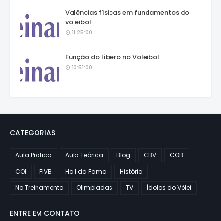
Valências físicas em fundamentos do
voleibol
11:25:00
Função do líbero no Voleibol
10:51:00
CATEGORIAS
Aula Prática
Aula Teórica
Blog
CBV
COB
COI
FIVB
Hall da Fama
História
No Treinamento
Olimpiadas
TV
Ídolos do Vôlei
ENTRE EM CONTATO