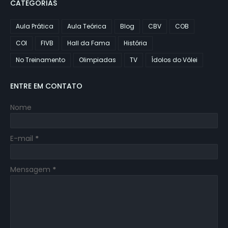
CATEGORIAS
Aula Prática
Aula Teórica
Blog
CBV
COB
COI
FIVB
Hall da Fama
História
No Treinamento
Olimpiadas
TV
Ídolos do Vôlei
ENTRE EM CONTATO
Nome
E-mail
*
Mensagem
*