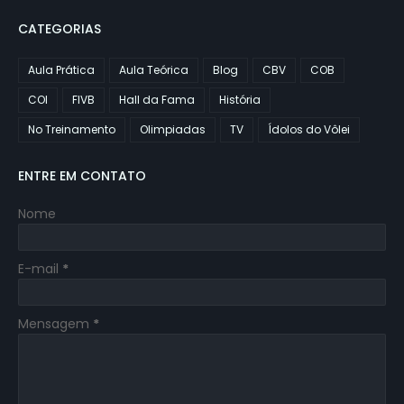
CATEGORIAS
Aula Prática
Aula Teórica
Blog
CBV
COB
COI
FIVB
Hall da Fama
História
No Treinamento
Olimpiadas
TV
Ídolos do Vôlei
ENTRE EM CONTATO
Nome
E-mail
*
Mensagem
*