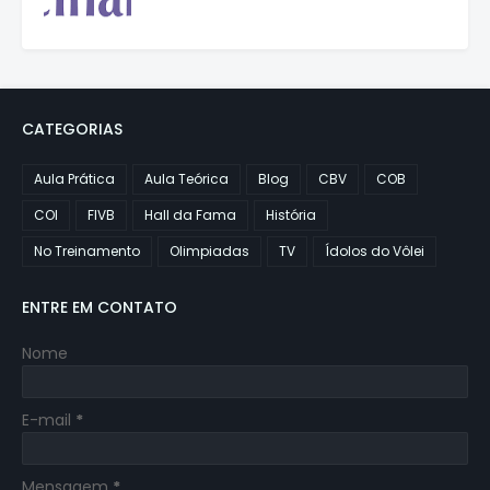
CATEGORIAS
Aula Prática
Aula Teórica
Blog
CBV
COB
COI
FIVB
Hall da Fama
História
No Treinamento
Olimpiadas
TV
Ídolos do Vôlei
ENTRE EM CONTATO
Nome
E-mail
*
Mensagem
*