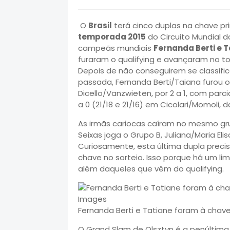
O
Brasil
terá cinco duplas na chave pri
temporada 2015
do Circuito Mundial do
campeãs mundiais
Fernanda Berti e 
furaram o qualifying e avançaram no to
Depois de não conseguirem se classifi
passada, Fernanda Berti/Taiana furou o
Dicello/Vanzwieten, por 2 a 1, com parciai
a 0 (21/18 e 21/16) em Cicolari/Momoli, da
As irmãs cariocas caíram no mesmo gru
Seixas joga o Grupo B, Juliana/Maria Eli
Curiosamente, esta última dupla precis
chave no sorteio. Isso porque há um li
além daqueles que vêm do qualifying.
Fernanda Berti e Tatiane foram à chave
O Grand Slam de Olsztyn é a penúltima e