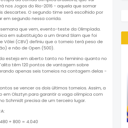
rá nos Jogos do Rio-2016 - aquela que somar
s descartes. O segundo time será escolhido por
car em segundo nessa corrida.
na semana que vem, evento-teste da Olimpíada.
ica em substituição a um Grand Slam que foi
e Vôlei (CBV) definiu que o torneio terá peso de
ão) e não de Open (500).
inda esteja em aberto tanto no feminino quanto no
e Talita têm 120 pontos de vantagem sobre
rando apenas seis torneios na contagem delas -
tos se vencer os dois últimos torneios. Assim, a
o em Olsztyn para garantir a vaga olímpica com
no Schmidt precisa de um terceiro lugar.
A:
 480 + 800 = 4.040