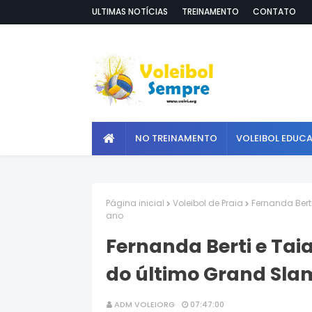
ULTIMAS NOTÍCIAS
TREINAMENTO
CONTATO
NO TREINAMENTO
VOLEIBOL EDUC
Página inicial
Voleibol de Praia
Fernanda Bert
ano
Fernanda Berti e Tai
do último Grand Sla
ADM VOLEIORG
07:47:00