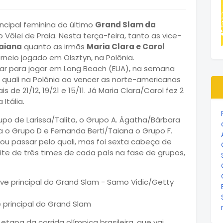
ncipal feminina do último
Grand Slam da
 Vôlei de Praia. Nesta terça-feira, tanto as vice-
Taiana
quanto as irmãs
Maria Clara e Carol
rneio jogado em Olsztyn, na Polônia.
car para jogar em Long Beach (EUA), na semana
 quali na Polônia ao vencer as norte-americanas
s de 21/12, 19/21 e 15/11. Já Maria Clara/Carol fez 2
 Itália.
po de Larissa/Talita, o Grupo A. Ágatha/Bárbara
sa o Grupo D e Fernanda Berti/Taiana o Grupo F.
ou passar pelo quali, mas foi sexta cabeça de
mite de três times de cada país na fase de grupos,
 principal do Grand Slam
tapa da corrida olímpica brasileira, que vai