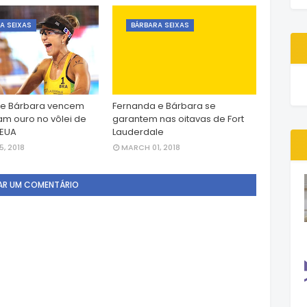
A SEIXAS
BÁRBARA SEIXAS
 e Bárbara vencem
Fernanda e Bárbara se
vam ouro no vôlei de
garantem nas oitavas de Fort
 EUA
Lauderdale
, 2018
MARCH 01, 2018
AR UM COMENTÁRIO