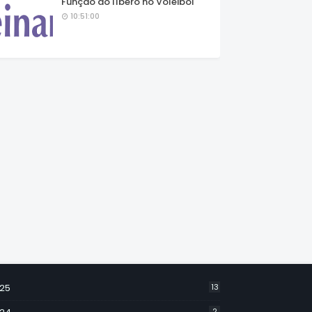
Função do líbero no Voleibol
10:51:00
25
13
2