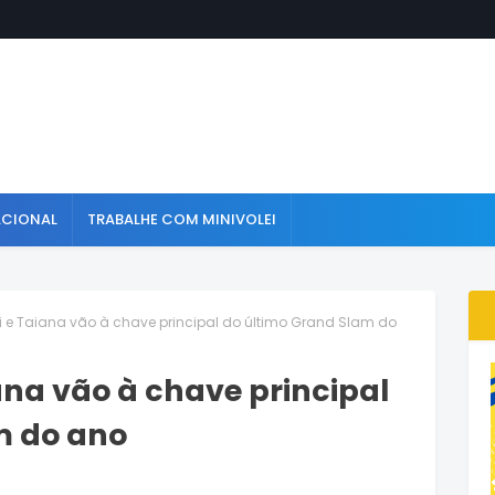
ACIONAL
TRABALHE COM MINIVOLEI
i e Taiana vão à chave principal do último Grand Slam do
ana vão à chave principal
m do ano