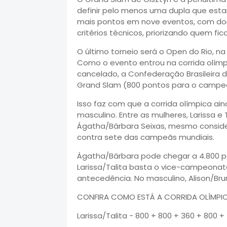
definir pelo menos uma dupla que esta
mais pontos em nove eventos, com doi
critérios técnicos, priorizando quem fi
O último torneio será o Open do Rio, 
Como o evento entrou na corrida olímp
cancelado, a Confederação Brasileira d
Grand Slam (800 pontos para o campe
Isso faz com que a corrida olímpica a
masculino. Entre as mulheres, Larissa 
Ágatha/Bárbara Seixas, mesmo conside
contra sete das campeãs mundiais.
Ágatha/Bárbara pode chegar a 4.800 pon
Larissa/Talita basta o vice-campeonat
antecedência. No masculino, Alison/Bru
CONFIRA COMO ESTÁ A CORRIDA OLÍMPIC
Larissa/Talita - 800 + 800 + 360 + 800 +