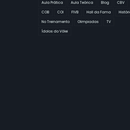
Aula Prática
Aula Teórica
Blog
CBV
COB
COI
FIVB
Hall da Fama
Histór
No Treinamento
Olimpiadas
TV
Ídolos do Vôlei