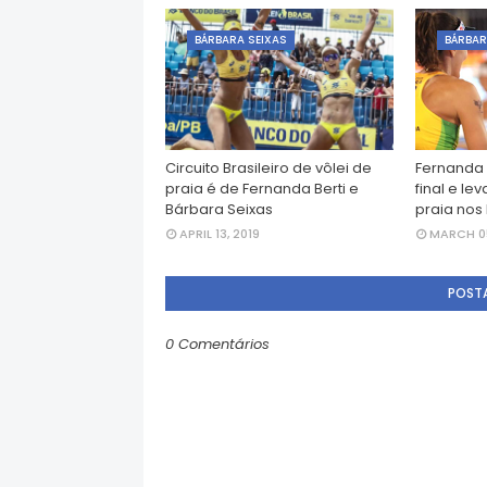
BÁRBARA SEIXAS
BÁRBAR
Circuito Brasileiro de vôlei de
Fernanda
praia é de Fernanda Berti e
final e le
Bárbara Seixas
praia nos
APRIL 13, 2019
MARCH 05
POST
0 Comentários