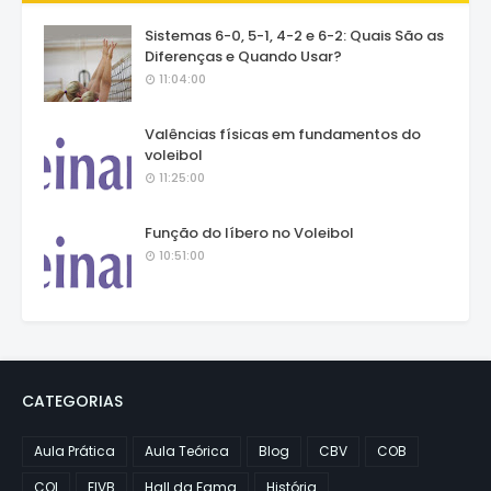
Sistemas 6-0, 5-1, 4-2 e 6-2: Quais São as
Diferenças e Quando Usar?
11:04:00
Valências físicas em fundamentos do
voleibol
11:25:00
Função do líbero no Voleibol
10:51:00
CATEGORIAS
Aula Prática
Aula Teórica
Blog
CBV
COB
COI
FIVB
Hall da Fama
História