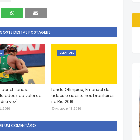
 GOSTE DESTAS POSTAGENS
EL
EMANUEL
 por chilenos,
Lenda Olímpica, Emanuel dá
á adeus ao vôlei de
adeus e aposta nos brasileiros
rdi a voz"
no Rio 2016
, 2016
MARCH 11, 2016
AR UM COMENTÁRIO