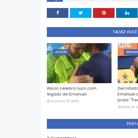
TALVEZ VOCÊ
ALISON
EMANU
Alison celebra ouro com
Derrotado
legado de Emanuel
Emanuel d
praia: "Pe
AUGUST 19, 2016
MARCH 12
POST