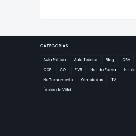
CATEGORIAS
Aula Prática
Aula Teórica
Blog
CBV
COB
COI
FIVB
Hall da Fama
Histór
No Treinamento
Olimpiadas
TV
Ídolos do Vôlei