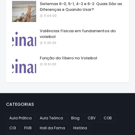
Sistemas 6-0, 5-1, 4-2 e 6-2: Quais São as
Diferenças e Quando Usar?
11:04:00
Valências físicas em fundamentos do
voleibol
11:25:00
Função do líbero no Voleibol
10:51:00
CATEGORIAS
Aula Prática
Aula Teórica
Blog
CBV
COB
COI
FIVB
Hall da Fama
História