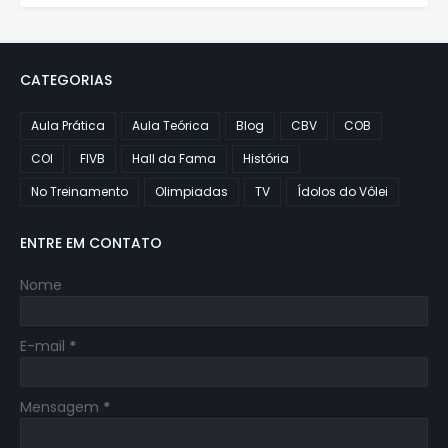
CATEGORIAS
Aula Prática
Aula Teórica
Blog
CBV
COB
COI
FIVB
Hall da Fama
História
No Treinamento
Olimpiadas
TV
Ídolos do Vôlei
ENTRE EM CONTATO
Nome
E-mail
*
Mensagem
*