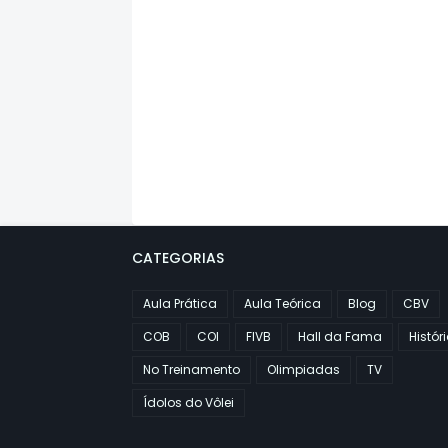
CATEGORIAS
Aula Prática
Aula Teórica
Blog
CBV
COB
COI
FIVB
Hall da Fama
Histór
No Treinamento
Olimpiadas
TV
Ídolos do Vôlei