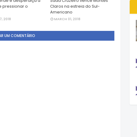
erde e desperdiça a
Sada Cruzeiro vence Montes
 pressionar o
Claros na estreia do Sul-
Americano
, 2018
MARCH 01, 2018
AR UM COMENTÁRIO