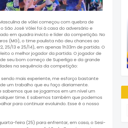
 Masculina de vôlei começou com quebra de
, o São José Vôlei foi à casa do adversário e
rado em quadra invicto e líder da competição. No
ros (MG), o time paulista não deu chances ao
2, 25/13 e 25/14), em apenas 1h33m de partida. O
eleito o melhor jogador da partida. O jogador de
o de seu bom começo de Superliga e da grande
ldades na sequência da competição:
o sendo mais experiente, me esforço bastante
o de um trabalho que eu faço diariamente.
a e sabemos que se jogarmos em um nível um
qualquer time. E sabemos também que podemos
lhar para continuar evoluindo. Esse é o nosso
uarta-feira (25) para enfrentar, em casa, o Sesi-