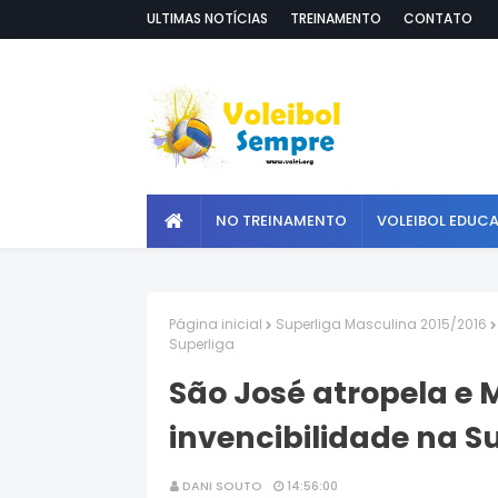
ULTIMAS NOTÍCIAS
TREINAMENTO
CONTATO
NO TREINAMENTO
VOLEIBOL EDUC
Página inicial
Superliga Masculina 2015/2016
Superliga
São José atropela e 
invencibilidade na S
DANI SOUTO
14:56:00