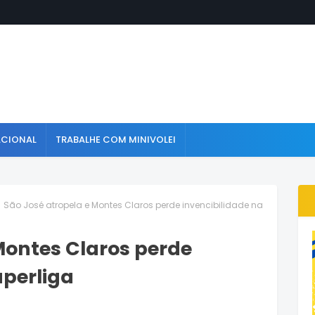
ACIONAL
TRABALHE COM MINIVOLEI
São José atropela e Montes Claros perde invencibilidade na
Montes Claros perde
uperliga