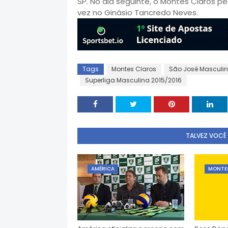
SP. No dia seguinte, o Montes Claros 
vez no Ginásio Tancredo Neves.
Tags
Montes Claros
São José Masculi
Superliga Masculina 2015/2016
TALVEZ VOCÊ
AMÉRICA
MONTE