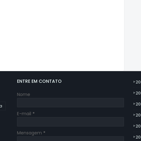
ENTRE EM CONTATO
20
20
Nome
20
ia
E-mail
*
20
20
Mensagem
*
20