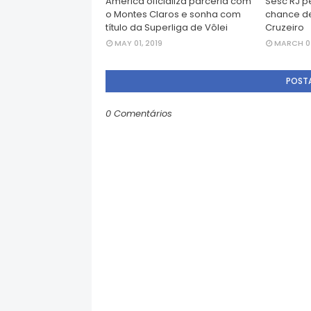
América oficializa parceria com
Sesc RJ p
o Montes Claros e sonha com
chance de
título da Superliga de Vôlei
Cruzeiro
MAY 01, 2019
MARCH 07
POST
0 Comentários