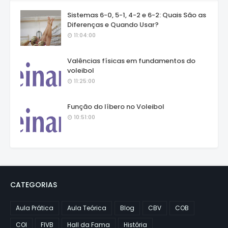
Sistemas 6-0, 5-1, 4-2 e 6-2: Quais São as
Diferenças e Quando Usar?
11:04:00
Valências físicas em fundamentos do
voleibol
11:25:00
Função do líbero no Voleibol
10:51:00
CATEGORIAS
Aula Prática
Aula Teórica
Blog
CBV
COB
COI
FIVB
Hall da Fama
História