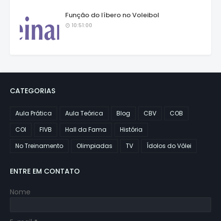
Função do líbero no Voleibol
10:51:00
CATEGORIAS
Aula Prática
Aula Teórica
Blog
CBV
COB
COI
FIVB
Hall da Fama
História
No Treinamento
Olimpiadas
TV
Ídolos do Vôlei
ENTRE EM CONTATO
Nome