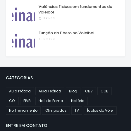
Valências físicas em fundamentos do
voleibol
11:25:00
Função do líbero no Voleibol
10:51:00
CATEGORIAS
Aula Prática
Aula Teórica
Blog
CBV
COB
COI
FIVB
Hall da Fama
História
No Treinamento
Olimpiadas
TV
Ídolos do Vôlei
ENTRE EM CONTATO