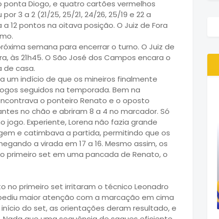
 o ponta Diogo, e quatro cartões vermelhos
r 3 a 2 (21/25, 25/21, 24/26, 25/19 e 22 a
 a 12 pontos na oitava posição. O Juiz de Fora
imo.
 próxima semana para encerrar o turno. O Juiz de
eira, às 21h45. O São José dos Campos encara o
a de casa.
a um indício de que os mineiros finalmente
 jogos seguidos na temporada. Bem na
 encontrava o ponteiro Renato e o oposto
ntes no chão e abriram 8 a 4 no marcador. Só
jogo. Experiente, Lorena não fazia grande
gem e catimbava a partida, permitindo que os
egando a virada em 17 a 16. Mesmo assim, os
o primeiro set em uma pancada de Renato, o
 no primeiro set irritaram o técnico Leonadro
 pediu maior atenção com a marcação em cima
início do set, as orientações deram resultado, e
or. Nada que uma sequência de saques eficiente