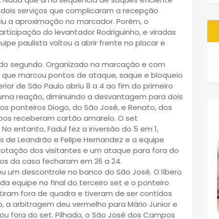
dois serviços que complicaram a recepção
tiu a aproximação no marcador. Porém, o
icipação do levantador Rodriguinho, e viradas
ipe paulista voltou a abrir frente no placar e
ica do segundo. Organizado na marcação e com
, que marcou pontos de ataque, saque e bloqueio
erior de São Paulo abriu 8 a 4 ao fim do primeiro
 uma reação, diminuindo a desvantagem para dois
os ponteiros Diogo, do São José, e Renato, dos
mbos receberam cartão amarelo. O set
No entanto, Fadul fez a inversão do 5 em 1,
as de Leandrão e Felipe Hernandez e a equipe
otação dos visitantes e um ataque para fora do
nos da casa fecharam em 26 a 24.
rou um descontrole no banco do São José. O líbero
 equipe no final do terceiro set e o ponteiro
tiram fora de quadra e tiveram de ser contidos
, a arbitragem deu vermelho para Mário Junior e
ou fora do set. Pilhado, o São José dos Campos