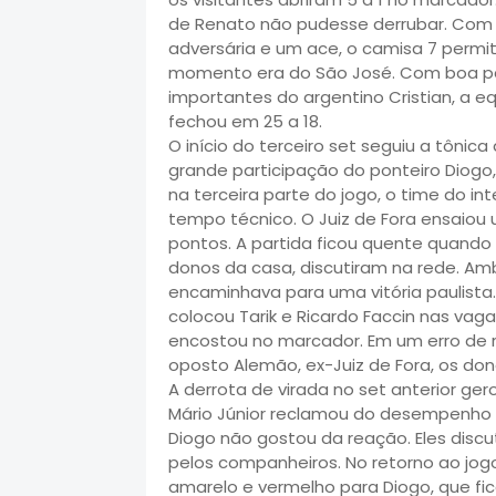
de Renato não pudesse derrubar. Com 
adversária e um ace, o camisa 7 permi
momento era do São José. Com boa part
importantes do argentino Cristian, a equ
fechou em 25 a 18.
O início do terceiro set seguiu a tôn
grande participação do ponteiro Diogo
na terceira parte do jogo, o time do int
tempo técnico. O Juiz de Fora ensaiou
pontos. A partida ficou quente quando 
donos da casa, discutiram na rede. A
encaminhava para uma vitória paulista. 
colocou Tarik e Ricardo Faccin nas vag
encostou no marcador. Em um erro de r
oposto Alemão, ex-Juiz de Fora, os do
A derrota de virada no set anterior ge
Mário Júnior reclamou do desempenho da
Diogo não gostou da reação. Eles discu
pelos companheiros. No retorno ao jogo
amarelo e vermelho para Diogo, que fic