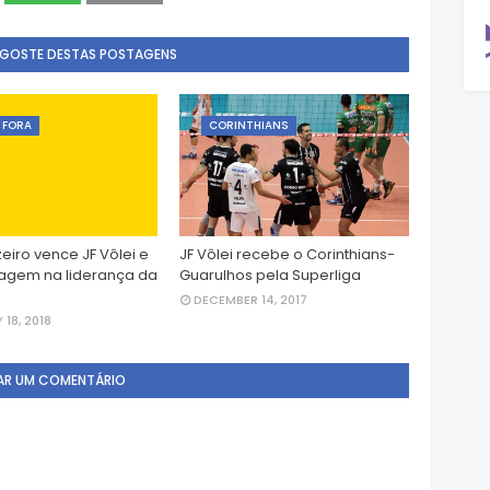
 GOSTE DESTAS POSTAGENS
E FORA
CORINTHIANS
eiro vence JF Vôlei e
JF Vôlei recebe o Corinthians-
agem na liderança da
Guarulhos pela Superliga
DECEMBER 14, 2017
18, 2018
AR UM COMENTÁRIO