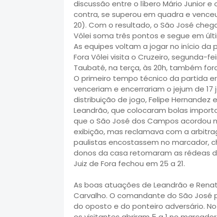
discussão entre o líbero Mário Junior e
contra, se superou em quadra e venceu po
20). Com o resultado, o São José chega
Vôlei soma três pontos e segue em últ
As equipes voltam a jogar no início da
Fora Vôlei visita o Cruzeiro, segunda-f
Taubaté, na terça, às 20h, também for
O primeiro tempo técnico da partida er
venceriam e encerrariam o jejum de 17
distribuição de jogo, Felipe Hernandez
Leandrão, que colocaram bolas importa
que o São José dos Campos acordou no 
exibição, mas reclamava com a arbitra
paulistas encostassem no marcador, ch
donos da casa retomaram as rédeas d
Juiz de Fora fechou em 25 a 21.
As boas atuações de Leandrão e Renato
Carvalho. O comandante do São José
do oposto e do ponteiro adversário. No 
os visitantes abriram 5 a 1 no marcad