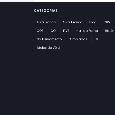
CATEGORIAS
Aula Prática
Aula Teórica
Blog
CBV
COB
COI
FIVB
Hall da Fama
Histór
No Treinamento
Olimpiadas
TV
Ídolos do Vôlei