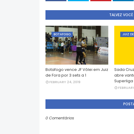
TALVEZ VOCÊ
BOTAFOGO
JUIZ D
Botafogo vence JF Vôlei em Juiz
Sada Cruz
de Fora por 3 sets a 1
abre vant
Superliga
FEBRUARY 24, 2019
FEBRUARY 
POST
0 Comentários