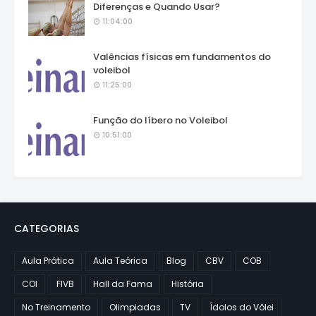
Diferenças e Quando Usar?
11:04:00
Valências físicas em fundamentos do
voleibol
11:25:00
Função do líbero no Voleibol
10:51:00
CATEGORIAS
Aula Prática
Aula Teórica
Blog
CBV
COB
COI
FIVB
Hall da Fama
História
No Treinamento
Olimpiadas
TV
Ídolos do Vôlei