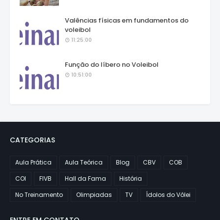
Valências físicas em fundamentos do
voleibol
11:25:00
Função do líbero no Voleibol
10:51:00
CATEGORIAS
Aula Prática
Aula Teórica
Blog
CBV
COB
COI
FIVB
Hall da Fama
História
No Treinamento
Olimpiadas
TV
Ídolos do Vôlei