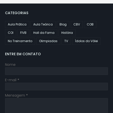
CATEGORIAS
Aula Prática
Aula Teórica
Blog
CBV
COB
COI
FIVB
Hall da Fama
História
No Treinamento
Olimpiadas
TV
Ídolos do Vôlei
ENTRE EM CONTATO
Nome
E-mail
*
Mensagem
*