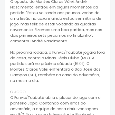
O oposto do Montes Claros Vôlei, André
Nascimento, entrou em alguns momentos da
partida. "Estou voltando aos poucos, venho de
uma lesão na coxa e ainda estou sem ritmo de
jogo, mas feliz de estar voltando as quadras
novamente. Fizemos uma boa partida, mas nos
dois primeiros sets pecamos no finalzinho",
comentou André Nascimento.
Na próxima rodada, o Funvic/Taubaté jogará fora
de casa, contra o Minas Tênis Clube (MG). A
partida será no próximo sábado (16.01). O
Montes Claros Vôlei enfrentará o São José dos
Campos (SP), também na casa do adversário,
no mesmo dia.
O JOGO
O Funvic/Taubaté abriu o placar do jogo com o
ponteiro Japa. Contando com erros do
adversário, a equipe da casa abriu vantagem
em 6/2. No ataque do levantador Raphael, o