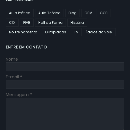
Aula Prática
Aula Teórica
Blog
CBV
COB
COI
FIVB
Hall da Fama
História
No Treinamento
Olimpiadas
TV
Ídolos do Vôlei
ENTRE EM CONTATO
Nome
E-mail
*
Mensagem
*