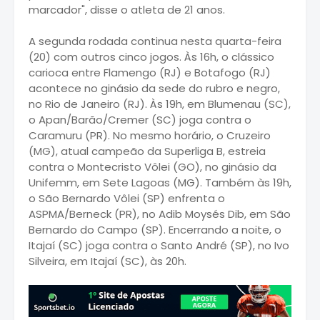
marcador", disse o atleta de 21 anos.
A segunda rodada continua nesta quarta-feira
(20) com outros cinco jogos. Às 16h, o clássico
carioca entre Flamengo (RJ) e Botafogo (RJ)
acontece no ginásio da sede do rubro e negro,
no Rio de Janeiro (RJ). Às 19h, em Blumenau (SC),
o Apan/Barão/Cremer (SC) joga contra o
Caramuru (PR). No mesmo horário, o Cruzeiro
(MG), atual campeão da Superliga B, estreia
contra o Montecristo Vôlei (GO), no ginásio da
Unifemm, em Sete Lagoas (MG). Também às 19h,
o São Bernardo Vôlei (SP) enfrenta o
ASPMA/Berneck (PR), no Adib Moysés Dib, em São
Bernardo do Campo (SP). Encerrando a noite, o
Itajaí (SC) joga contra o Santo André (SP), no Ivo
Silveira, em Itajaí (SC), às 20h.