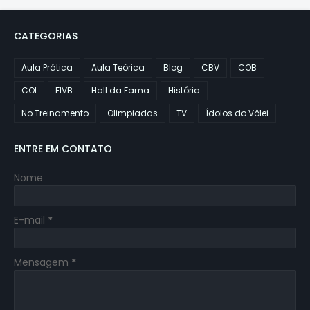
CATEGORIAS
Aula Prática
Aula Teórica
Blog
CBV
COB
COI
FIVB
Hall da Fama
História
No Treinamento
Olimpiadas
TV
Ídolos do Vôlei
ENTRE EM CONTATO
Nome
E-mail
*
Mensagem
*