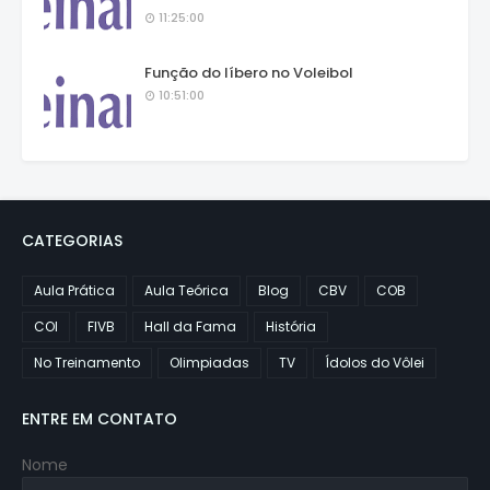
11:25:00
Função do líbero no Voleibol
10:51:00
CATEGORIAS
Aula Prática
Aula Teórica
Blog
CBV
COB
COI
FIVB
Hall da Fama
História
No Treinamento
Olimpiadas
TV
Ídolos do Vôlei
ENTRE EM CONTATO
Nome