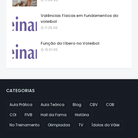
11:04:00
Valências físicas em fundamentos do
voleibol
11:25:00
Função do líbero no Voleibol
10:51:00
CATEGORIAS
Aula Prática
Aula Teórica
Blog
CBV
COB
COI
FIVB
Hall da Fama
História
No Treinamento
Olimpiadas
TV
Ídolos do Vôlei