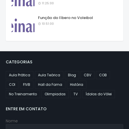
11:25:00
Função do líbero no Voleibol
10:51:00
CATEGORIAS
Aula Prática
Aula Teórica
Blog
CBV
COB
COI
FIVB
Hall da Fama
História
No Treinamento
Olimpiadas
TV
Ídolos do Vôlei
ENTRE EM CONTATO
Nome