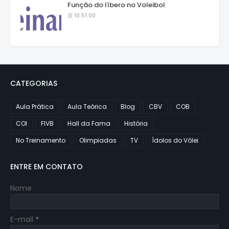
Função do líbero no Voleibol
10:51:00
CATEGORIAS
Aula Prática
Aula Teórica
Blog
CBV
COB
COI
FIVB
Hall da Fama
História
No Treinamento
Olimpiadas
TV
Ídolos do Vôlei
ENTRE EM CONTATO
Nome
E-mail
*