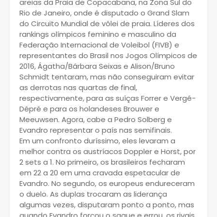
areias da Praia de Copacabana, na Zona Sul do
Rio de Janeiro, onde é disputado o Grand Slam
do Circuito Mundial de vôlei de praia. Líderes dos
rankings olímpicos feminino e masculino da
Federação Internacional de Voleibol (FIVB) e
representantes do Brasil nos Jogos Olímpicos de
2016, Ágatha/Bárbara Seixas e Alison/Bruno
Schmidt tentaram, mas não conseguiram evitar
as derrotas nas quartas de final,
respectivamente, para as suíças Forrer e Vergé-
Dépré e para os holandeses Brouwer e
Meeuwsen. Agora, cabe a Pedro Solberg e
Evandro representar o país nas semifinais.
Em um confronto duríssimo, eles levaram a
melhor contra os austríacos Doppler e Horst, por
2 sets a 1. No primeiro, os brasileiros fecharam
em 22 a 20 em uma cravada espetacular de
Evandro. No segundo, os europeus endureceram
o duelo. As duplas trocaram as liderança
algumas vezes, disputaram ponto a ponto, mas
quando Evandro forçou o saque e errou, os rivais