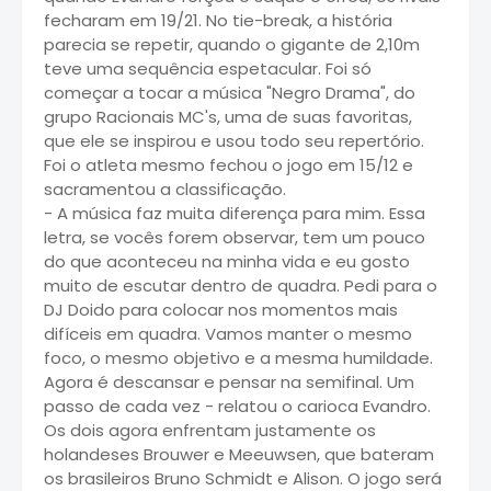
fecharam em 19/21. No tie-break, a história
parecia se repetir, quando o gigante de 2,10m
teve uma sequência espetacular. Foi só
começar a tocar a música "Negro Drama", do
grupo Racionais MC's, uma de suas favoritas,
que ele se inspirou e usou todo seu repertório.
Foi o atleta mesmo fechou o jogo em 15/12 e
sacramentou a classificação.
- A música faz muita diferença para mim. Essa
letra, se vocês forem observar, tem um pouco
do que aconteceu na minha vida e eu gosto
muito de escutar dentro de quadra. Pedi para o
DJ Doido para colocar nos momentos mais
difíceis em quadra. Vamos manter o mesmo
foco, o mesmo objetivo e a mesma humildade.
Agora é descansar e pensar na semifinal. Um
passo de cada vez - relatou o carioca Evandro.
Os dois agora enfrentam justamente os
holandeses Brouwer e Meeuwsen, que bateram
os brasileiros Bruno Schmidt e Alison. O jogo será