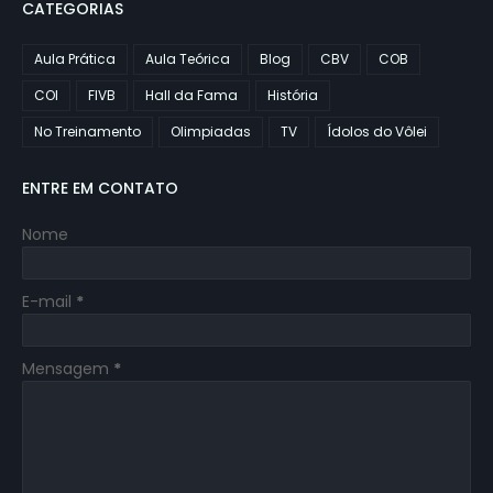
CATEGORIAS
Aula Prática
Aula Teórica
Blog
CBV
COB
COI
FIVB
Hall da Fama
História
No Treinamento
Olimpiadas
TV
Ídolos do Vôlei
ENTRE EM CONTATO
Nome
E-mail
*
Mensagem
*