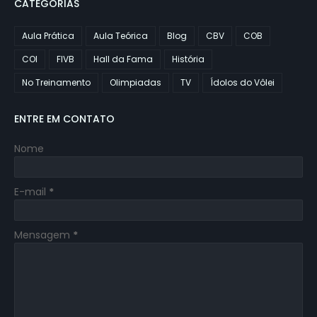
CATEGORIAS
Aula Prática
Aula Teórica
Blog
CBV
COB
COI
FIVB
Hall da Fama
História
No Treinamento
Olimpiadas
TV
Ídolos do Vôlei
ENTRE EM CONTATO
Nome
E-mail
*
Mensagem
*