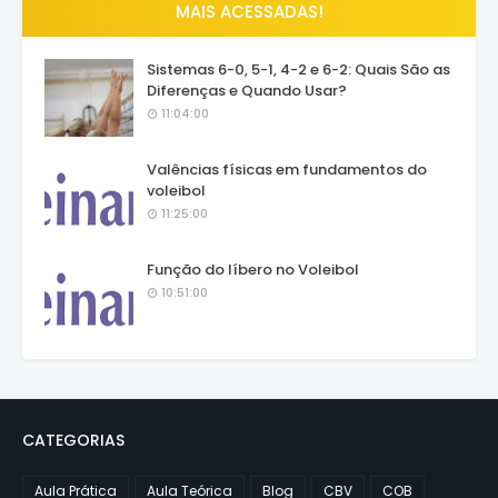
MAIS ACESSADAS!
Sistemas 6-0, 5-1, 4-2 e 6-2: Quais São as
Diferenças e Quando Usar?
11:04:00
Valências físicas em fundamentos do
voleibol
11:25:00
Função do líbero no Voleibol
10:51:00
CATEGORIAS
Aula Prática
Aula Teórica
Blog
CBV
COB