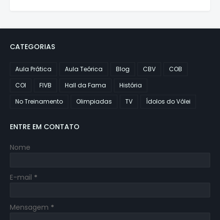
CATEGORIAS
Aula Prática
Aula Teórica
Blog
CBV
COB
COI
FIVB
Hall da Fama
História
No Treinamento
Olimpiadas
TV
Ídolos do Vôlei
ENTRE EM CONTATO
Nome
E-mail
*
Mensagem
*