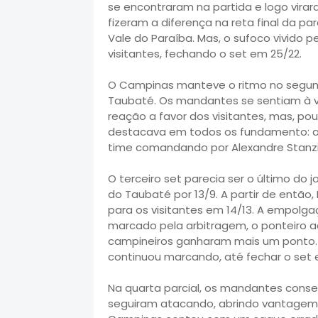
se encontraram na partida e logo virar
fizeram a diferença na reta final da p
Vale do Paraíba. Mas, o sufoco vivido 
visitantes, fechando o set em 25/22.
O Campinas manteve o ritmo no segun
Taubaté. Os mandantes se sentiam à vo
reação a favor dos visitantes, mas, po
destacava em todos os fundamento: at
time comandando por Alexandre Stanzio
O terceiro set parecia ser o último d
do Taubaté por 13/9. A partir de então,
para os visitantes em 14/13. A empolg
marcado pela arbitragem, o ponteiro a
campineiros ganharam mais um ponto. 
continuou marcando, até fechar o set 
Na quarta parcial, os mandantes conseg
seguiram atacando, abrindo vantagem n