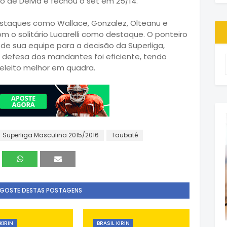
de Deivid e fechou o set em 25/14.
estaques como Wallace, Gonzalez, Olteanu e
 o solitário Lucarelli como destaque. O ponteiro
de sua equipe para a decisão da Superliga,
 defesa dos mandantes foi eficiente, tendo
 eleito melhor em quadra.
Superliga Masculina 2015/2016
Taubaté
 GOSTE DESTAS POSTAGENS
KIRIN
BRASIL KIRIN