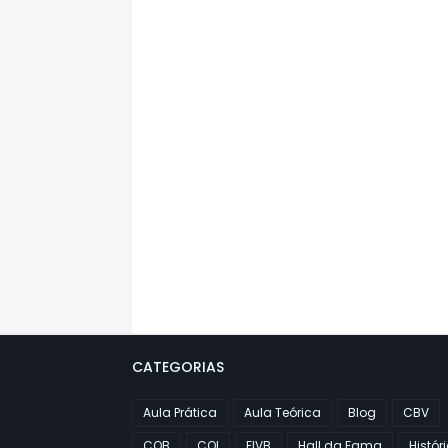
CATEGORIAS
Aula Prática
Aula Teórica
Blog
CBV
COB
COI
FIVB
Hall da Fama
Histór