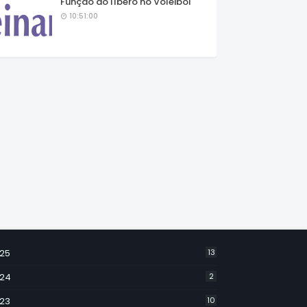
Função do líbero no Voleibol
10:51:00
25
13
24
2
23
10