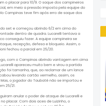
am o placar para 10/9. O saque dos campineiros
arcial, em meio a pressão imposta pela equipe do
pelo Campinas teve fim após erro de saque dos
do set e começou abrindo 6/2 em cima do
ntade dentro de quadra. Lucarelli tentava a
uco conseguiu fazer. A equipe campineira se
aque, recepção, defesa e bloqueio. Assim, o
ni fechou a parcial em 25/20.
o jogo, com o Campinas abrindo vantagem em cima
 Lucarelli apareceu muito bem e virou a partida
ação foi tamanha, que, ao reclamar de um lance
cabou levando cartão vermelho, assim, os
Mas, o jogador do Taubaté não se importou e
em 25/21.
uiram anular o poder de ataque de Lucarelli e
o placar. Com dois aces de Luizinho, o