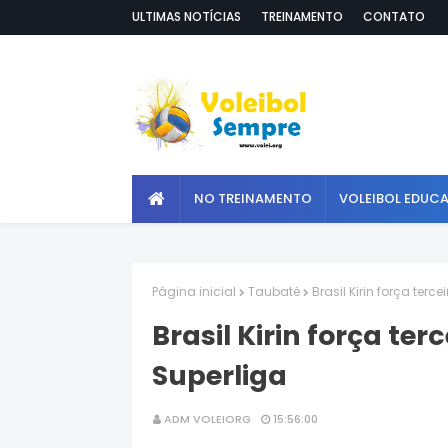
ULTIMAS NOTÍCIAS
TREINAMENTO
CONTATO
NO TREINAMENTO
VOLEIBOL EDUC
Página inicial
Taubaté
Brasil Kirin força terc
Brasil Kirin força ter
Superliga
ADM VOLEIORG
15:56:00