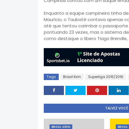
Campinas contou com um saque errado 
Enquanto a equipe campineira tinha d
Maurício, o Taubaté contava apenas com
até que tentou carimbar o passaporte 
pontuando 23 vezes, mas o sistema de
como destaque o líbero Tiago Brendle,
Tags
Brasil Kirin
Superliga 2015/2016
TALVEZ VOCÊ
BRASIL KIRIN
BRASIL 