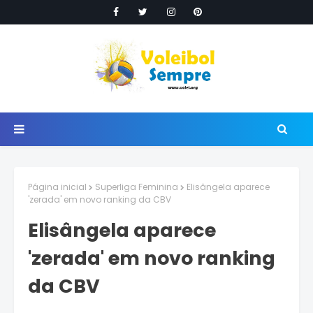
Página inicial
Superliga Feminina
Elisângela aparece
'zerada' em novo ranking da CBV
Elisângela aparece
'zerada' em novo ranking
da CBV