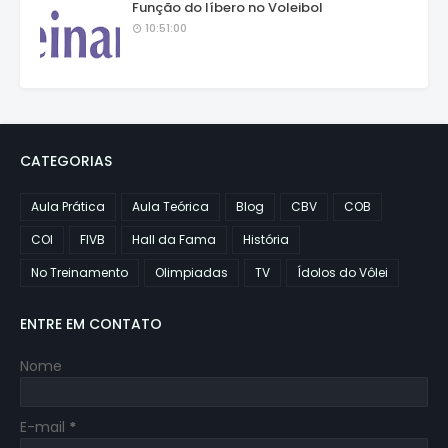
Função do líbero no Voleibol
10:51:00
CATEGORIAS
Aula Prática
Aula Teórica
Blog
CBV
COB
COI
FIVB
Hall da Fama
História
No Treinamento
Olimpiadas
TV
Ídolos do Vôlei
ENTRE EM CONTATO
Nome
E-mail
*