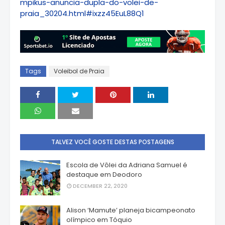
mpikus-anuncia-dupla-do-volei-de-
praia_30204.html#ixzz45EuL88Q1
Tags
Voleibol de Praia
TALVEZ VOCÊ GOSTE DESTAS POSTAGENS
Escola de Vôlei da Adriana Samuel é
destaque em Deodoro
DECEMBER 22, 2020
Alison ‘Mamute’ planeja bicampeonato
olímpico em Tóquio