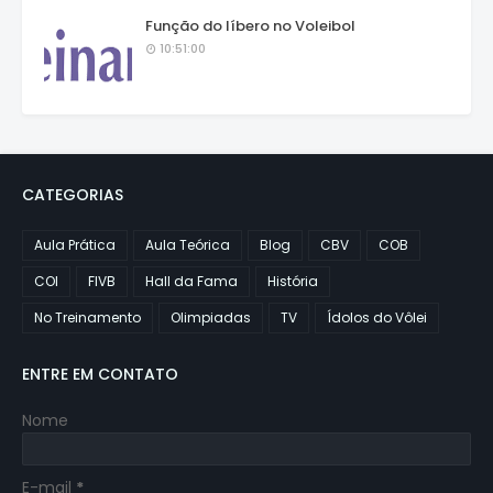
Função do líbero no Voleibol
10:51:00
CATEGORIAS
Aula Prática
Aula Teórica
Blog
CBV
COB
COI
FIVB
Hall da Fama
História
No Treinamento
Olimpiadas
TV
Ídolos do Vôlei
ENTRE EM CONTATO
Nome
E-mail
*