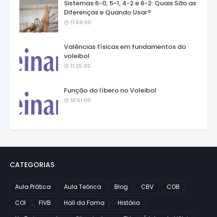
Sistemas 6-0, 5-1, 4-2 e 6-2: Quais São as
Diferenças e Quando Usar?
11:04:00
Valências físicas em fundamentos do
voleibol
11:25:00
Função do líbero no Voleibol
10:51:00
CATEGORIAS
Aula Prática
Aula Teórica
Blog
CBV
COB
COI
FIVB
Hall da Fama
História