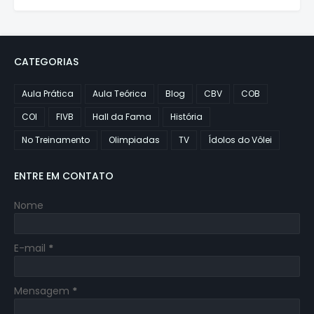
CATEGORIAS
Aula Prática
Aula Teórica
Blog
CBV
COB
COI
FIVB
Hall da Fama
História
No Treinamento
Olimpiadas
TV
Ídolos do Vôlei
ENTRE EM CONTATO
Nome
E-mail
*
Mensagem
*