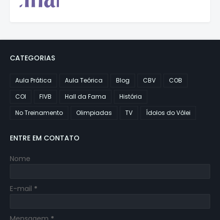
CATEGORIAS
Aula Prática
Aula Teórica
Blog
CBV
COB
COI
FIVB
Hall da Fama
História
No Treinamento
Olimpiadas
TV
Ídolos do Vôlei
ENTRE EM CONTATO
Nome
E-mail
*
Mensagem
*