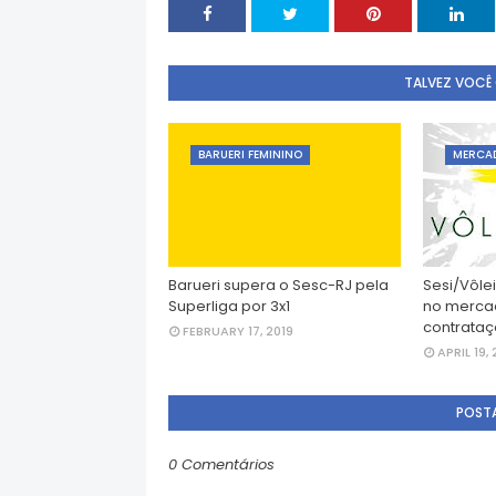
TALVEZ VOCÊ
BARUERI FEMININO
MERCA
Barueri supera o Sesc-RJ pela
Sesi/Vôle
Superliga por 3x1
no merca
contrata
FEBRUARY 17, 2019
APRIL 19, 
POST
0 Comentários