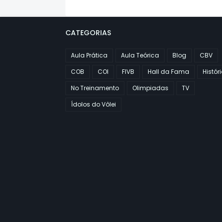
CATEGORIAS
Aula Prática
Aula Teórica
Blog
CBV
COB
COI
FIVB
Hall da Fama
Histór
No Treinamento
Olimpiadas
TV
Ídolos do Vôlei