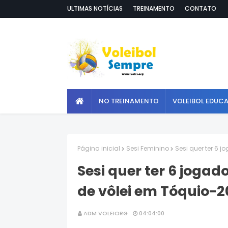
ULTIMAS NOTÍCIAS
TREINAMENTO
CONTATO
NO TREINAMENTO
VOLEIBOL EDUC
Página inicial
Sesi Feminino
Sesi quer ter 6 
Sesi quer ter 6 jogad
de vôlei em Tóquio-2
ADM VOLEIORG
04:04:00