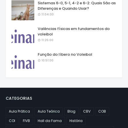
Sistemas 6-0, 5-1, 4-2 e 6-2: Quais São as
Diferenças e Quando Usar?
11:04:00
Valências físicas em fundamentos do
voleibol
11:25:00
Função do líbero no Voleibol
10:51:00
CATEGORIAS
Aula Prática
Aula Teórica
Blog
CBV
COB
COI
FIVB
Hall da Fama
História