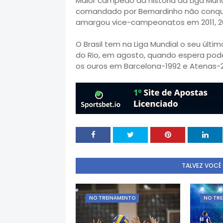
Maior campeão da história da Liga Mund
comandado por Bernardinho não conqui
amargou vice-campeonatos em 2011, 20
O Brasil tem na Liga Mundial o seu últ
do Rio, em agosto, quando espera pod
os ouros em Barcelona-1992 e Atenas-
TALVEZ VOCÊ
NO TREINAMENTO
NO TR