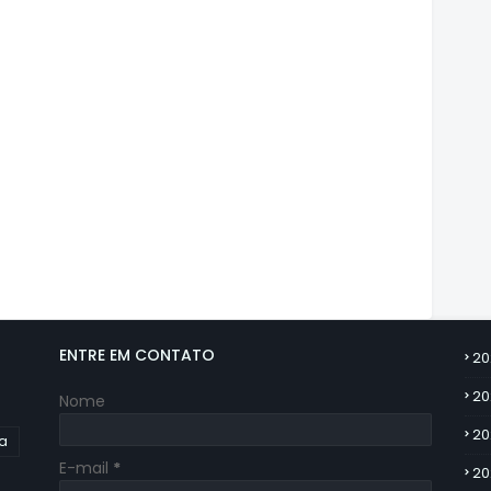
ENTRE EM CONTATO
20
20
Nome
20
ia
E-mail
*
20