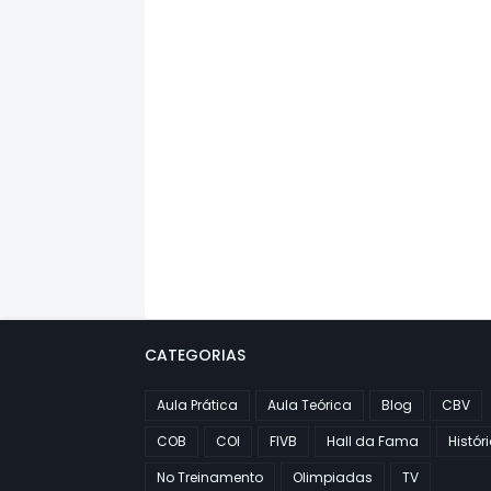
CATEGORIAS
Aula Prática
Aula Teórica
Blog
CBV
COB
COI
FIVB
Hall da Fama
Histór
No Treinamento
Olimpiadas
TV