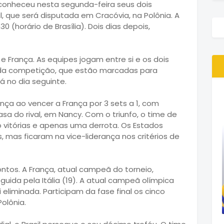
o conheceu nesta segunda-feira seus dois
al, que será disputada em Cracóvia, na Polônia. A
h30 (horário de Brasília). Dois dias depois,
 e França. As equipes jogam entre si e os dois
 da competição, que estão marcadas para
á no dia seguinte.
ança ao vencer a França por 3 sets a 1, com
 casa do rival, em Nancy. Com o triunfo, o time de
 vitórias e apenas uma derrota. Os Estados
mas ficaram na vice-liderança nos critérios de
ontos. A França, atual campeã do torneio,
uida pela Itália (19). A atual campeã olímpica
 eliminada. Participam da fase final os cinco
olônia.