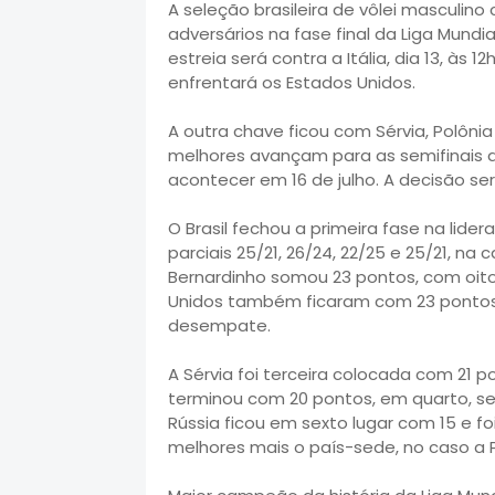
A seleção brasileira de vôlei masculin
adversários na fase final da Liga Mundi
estreia será contra a Itália, dia 13, às 12
enfrentará os Estados Unidos.
A outra chave ficou com Sérvia, Polônia
melhores avançam para as semifinais
acontecer em 16 de julho. A decisão ser
O Brasil fechou a primeira fase na lider
parciais 25/21, 26/24, 22/25 e 25/21, na
Bernardinho somou 23 pontos, com oito
Unidos também ficaram com 23 pontos, 
desempate.
A Sérvia foi terceira colocada com 21 p
terminou com 20 pontos, em quarto, seg
Rússia ficou em sexto lugar com 15 e foi
melhores mais o país-sede, no caso a P