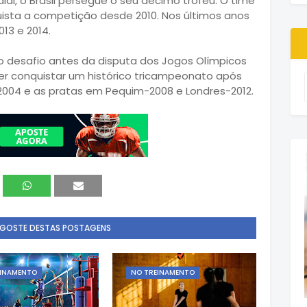
ial, o Brasil persegue o seu décimo troféu. O time
sta a competição desde 2010. Nos últimos anos
13 e 2014.
imo desafio antes da disputa dos Jogos Olímpicos
er conquistar um histórico tricampeonato após
2004 e as pratas em Pequim-2008 e Londres-2012.
 GOSTE DESTAS POSTAGENS
EINAMENTO
NO TREINAMENTO