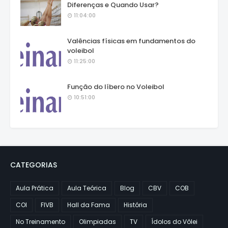
Diferenças e Quando Usar?
11:04:00
Valências físicas em fundamentos do
voleibol
11:25:00
Função do líbero no Voleibol
10:51:00
CATEGORIAS
Aula Prática
Aula Teórica
Blog
CBV
COB
COI
FIVB
Hall da Fama
História
No Treinamento
Olimpiadas
TV
Ídolos do Vôlei