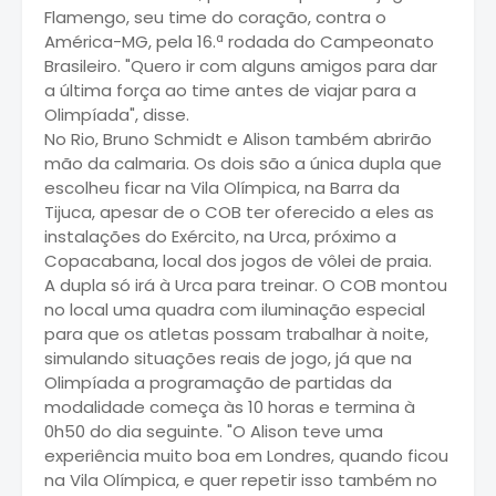
Flamengo, seu time do coração, contra o
América-MG, pela 16.ª rodada do Campeonato
Brasileiro. "Quero ir com alguns amigos para dar
a última força ao time antes de viajar para a
Olimpíada", disse.
No Rio, Bruno Schmidt e Alison também abrirão
mão da calmaria. Os dois são a única dupla que
escolheu ficar na Vila Olímpica, na Barra da
Tijuca, apesar de o COB ter oferecido a eles as
instalações do Exército, na Urca, próximo a
Copacabana, local dos jogos de vôlei de praia.
A dupla só irá à Urca para treinar. O COB montou
no local uma quadra com iluminação especial
para que os atletas possam trabalhar à noite,
simulando situações reais de jogo, já que na
Olimpíada a programação de partidas da
modalidade começa às 10 horas e termina à
0h50 do dia seguinte. "O Alison teve uma
experiência muito boa em Londres, quando ficou
na Vila Olímpica, e quer repetir isso também no