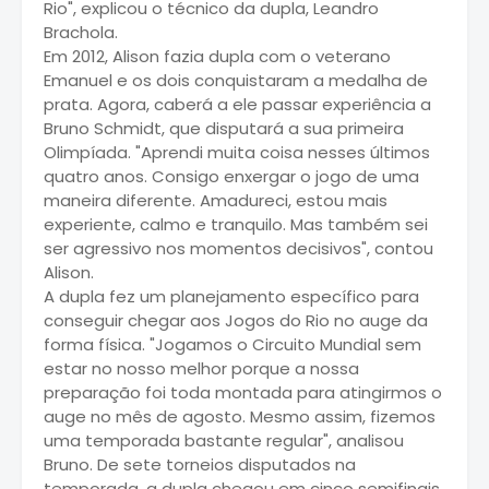
Rio", explicou o técnico da dupla, Leandro
Brachola.
Em 2012, Alison fazia dupla com o veterano
Emanuel e os dois conquistaram a medalha de
prata. Agora, caberá a ele passar experiência a
Bruno Schmidt, que disputará a sua primeira
Olimpíada. "Aprendi muita coisa nesses últimos
quatro anos. Consigo enxergar o jogo de uma
maneira diferente. Amadureci, estou mais
experiente, calmo e tranquilo. Mas também sei
ser agressivo nos momentos decisivos", contou
Alison.
A dupla fez um planejamento específico para
conseguir chegar aos Jogos do Rio no auge da
forma física. "Jogamos o Circuito Mundial sem
estar no nosso melhor porque a nossa
preparação foi toda montada para atingirmos o
auge no mês de agosto. Mesmo assim, fizemos
uma temporada bastante regular", analisou
Bruno. De sete torneios disputados na
temporada, a dupla chegou em cinco semifinais.