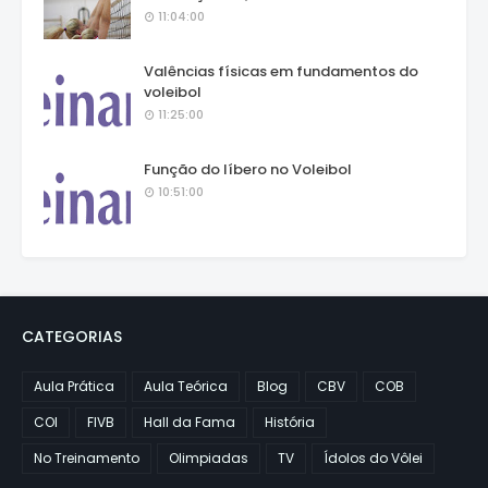
11:04:00
Valências físicas em fundamentos do
voleibol
11:25:00
Função do líbero no Voleibol
10:51:00
CATEGORIAS
Aula Prática
Aula Teórica
Blog
CBV
COB
COI
FIVB
Hall da Fama
História
No Treinamento
Olimpiadas
TV
Ídolos do Vôlei