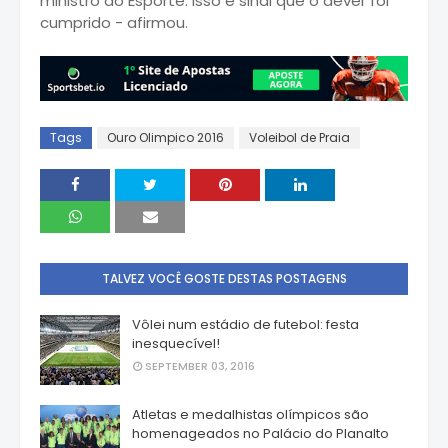
ministro do Esporte. Isso é sinal que o dever foi
cumprido - afirmou.
Tags
Ouro Olimpico 2016
Voleibol de Praia
TALVEZ VOCÊ GOSTE DESTAS POSTAGENS
Vôlei num estádio de futebol: festa
inesquecível!
SEPTEMBER 03, 2016
Atletas e medalhistas olímpicos são
homenageados no Palácio do Planalto