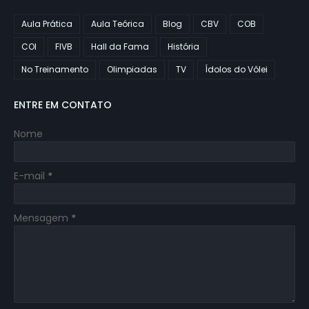
Aula Prática
Aula Teórica
Blog
CBV
COB
COI
FIVB
Hall da Fama
História
No Treinamento
Olimpiadas
TV
Ídolos do Vôlei
ENTRE EM CONTATO
Nome
E-mail
*
Mensagem
*