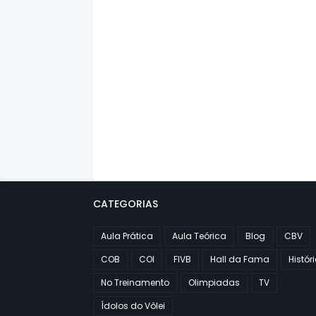
CATEGORIAS
Aula Prática
Aula Teórica
Blog
CBV
COB
COI
FIVB
Hall da Fama
Histór
No Treinamento
Olimpiadas
TV
Ídolos do Vôlei