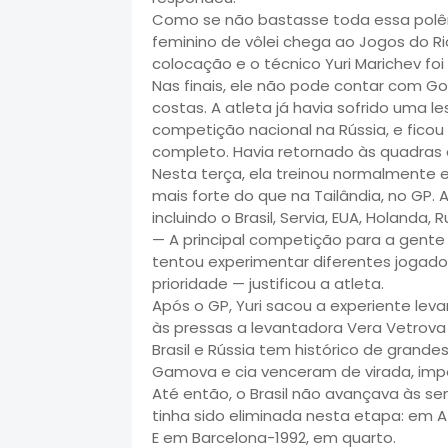
Como se não bastasse toda essa polêm
feminino de vôlei chega ao Jogos do Ri
colocação e o técnico Yuri Marichev foi
Nas finais, ele não pode contar com G
costas. A atleta já havia sofrido uma l
competição nacional na Rússia, e fico
completo. Havia retornado às quadras
Nesta terça, ela treinou normalmente 
mais forte do que na Tailândia, no GP.
incluindo o Brasil, Servia, EUA, Holanda, 
— A principal competição para a gente 
tentou experimentar diferentes jogad
prioridade — justificou a atleta.
Após o GP, Yuri sacou a experiente le
às pressas a levantadora Vera Vetrova 
Brasil e Rússia tem histórico de grande
Gamova e cia venceram de virada, impe
Até então, o Brasil não avançava às sem
tinha sido eliminada nesta etapa: em 
E em Barcelona-1992, em quarto.