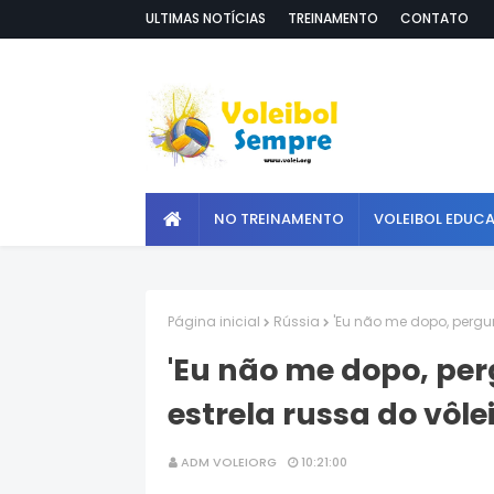
ULTIMAS NOTÍCIAS
TREINAMENTO
CONTATO
NO TREINAMENTO
VOLEIBOL EDUC
Página inicial
Rússia
'Eu não me dopo, pergunt
'Eu não me dopo, perg
estrela russa do vôle
ADM VOLEIORG
10:21:00