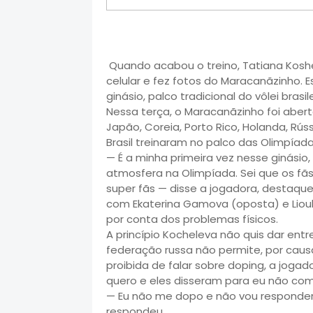
Quando acabou o treino, Tatiana Koshel
celular e fez fotos do Maracanãzinho. E
ginásio, palco tradicional do vôlei brasi
Nessa terça, o Maracanãzinho foi aberto
Japão, Coreia, Porto Rico, Holanda, Rúss
Brasil treinaram no palco das Olimpíad
— É a minha primeira vez nesse ginásio
atmosfera na Olimpíada. Sei que os fãs
super fãs — disse a jogadora, destaque
com Ekaterina Gamova (oposta) e Liou
por conta dos problemas físicos.
A princípio Kocheleva não quis dar en
federação russa não permite, por causa
proibida de falar sobre doping, a jogad
quero e eles disseram para eu não com
— Eu não me dopo e não vou responder 
respondeu.