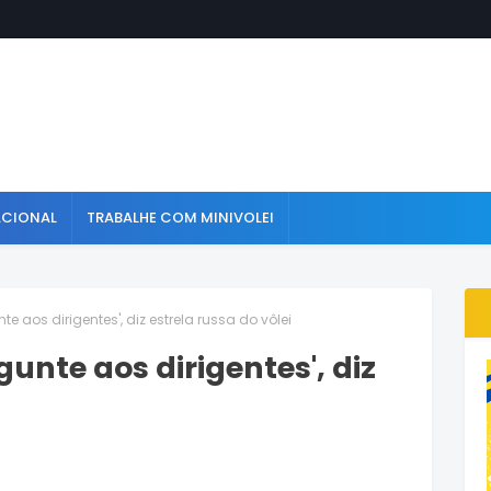
ACIONAL
TRABALHE COM MINIVOLEI
e aos dirigentes', diz estrela russa do vôlei
unte aos dirigentes', diz
i