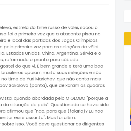
eva, estrela do time russo de vôlei, sacou o
ssa foi a primeira vez que a atacante pisou no
leiro e local das partidas dos Jogos Olímpicos.
 pela primeira vez para as seleções de vôlei.
ia, Estados Unidos, China, Argentina, Sérvia e o
as, reformado e pronto para sábado.
, gostei do que vi. É bem grande e terá uma boa
 brasileiros apoiam muito suas seleções e são
 no time de Yuri Marichev, que não conta mais
bov Sokolova (ponta), que deixaram as quadras
trevista, quando abordada pelo O GLOBO "porque a
 da situação do país". Questionada se havia sido
ora afirmou que "não, para que (falaria)? Eu não
entar esse assunto". Mas foi além:
sobre isso. Você deve questionar os dirigentes —