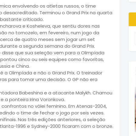
ica envolvendo os atletas russos, o time
o desacreditado. Terminou o Grand Prix na quarta
 bastante criticado.
oncharova e Kosheleva, que sentiu dores nas
esão no tornozelo, em fevereiro, num jogo da
u cerca de quatro meses sem jogar um set
 durante a segunda semana do Grand Prix.
e disse que sua seleção vem para a Olimpíada
 Apontou cinco ou seis equipes como favoritas,
Russia e China.
é a Olimpíada e não o Grand Prix. O treinador
oras para tomar uma decisão. O GP não era
vantadora Babeshina e a atacante Malykh. Chamou
e a ponteira Irina Voronkova.
s confrontos no vôlei feminino. Em Atenas-2004,
dindo o time de fechar o jogo por seis vezes.
ifinais. Nas três edições anteriores, a seleção
Atlanta-1996 e Sydney-2000 ficaram com o bronze.