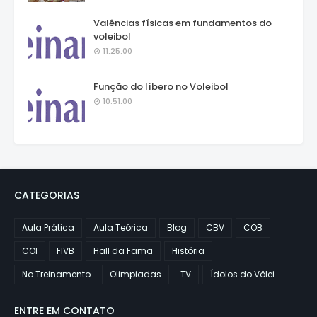
Valências físicas em fundamentos do
voleibol
11:25:00
Função do líbero no Voleibol
10:51:00
CATEGORIAS
Aula Prática
Aula Teórica
Blog
CBV
COB
COI
FIVB
Hall da Fama
História
No Treinamento
Olimpiadas
TV
Ídolos do Vôlei
ENTRE EM CONTATO