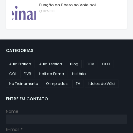
Função do líbero no Voleibol
10:51:00
CATEGORIAS
Aula Prática
Aula Teórica
Blog
CBV
COB
COI
FIVB
Hall da Fama
História
No Treinamento
Olimpiadas
TV
Ídolos do Vôlei
ENTRE EM CONTATO
Nome
E-mail
*