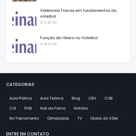
Valências físicas em fundamentos do
voleibol
11:25:00
Função do líbero no Voleibol
10:51:00
CATEGORIAS
Aula Prática
Aula Teórica
Blog
CBV
COB
COI
FIVB
Hall da Fama
História
No Treinamento
Olimpiadas
TV
Ídolos do Vôlei
ENTRE EM CONTATO