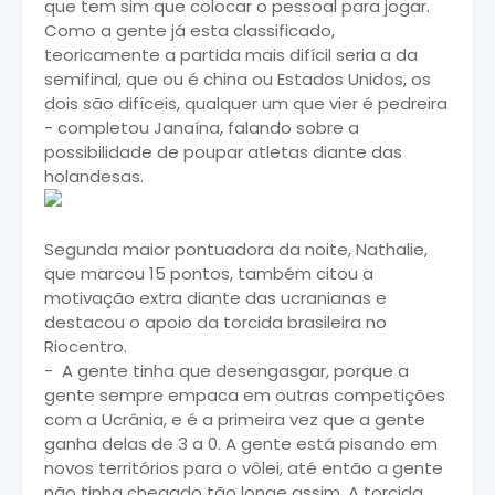
que tem sim que colocar o pessoal para jogar.
Como a gente já esta classificado,
teoricamente a partida mais difícil seria a da
semifinal, que ou é china ou Estados Unidos, os
dois são difíceis, qualquer um que vier é pedreira
- completou Janaína, falando sobre a
possibilidade de poupar atletas diante das
holandesas.
Segunda maior pontuadora da noite, Nathalie,
que marcou 15 pontos, também citou a
motivação extra diante das ucranianas e
destacou o apoio da torcida brasileira no
Riocentro.
- A gente tinha que desengasgar, porque a
gente sempre empaca em outras competições
com a Ucrânia, e é a primeira vez que a gente
ganha delas de 3 a 0. A gente está pisando em
novos territórios para o vôlei, até então a gente
não tinha chegado tão longe assim. A torcida