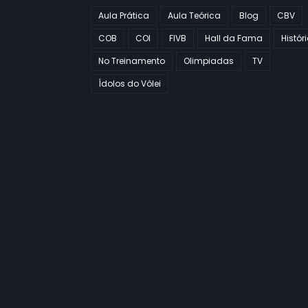
Aula Prática
Aula Teórica
Blog
CBV
COB
COI
FIVB
Hall da Fama
Histór
No Treinamento
Olimpiadas
TV
Ídolos do Vôlei