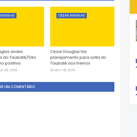
 DOUGLAS
CÉZAR DOUGLAS
glas avalia
Cezar Douglas faz
 do Taubaté/São
planejamento para volta do
o positiva
Taubaté aos treinos
R 29, 2015
MAY 18, 2015
AR UM COMENTÁRIO