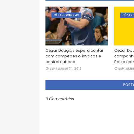
CÉZAR DOUGLAS
CÉZAR
Cezar Douglas espera contar
Cezar Dou
com campeões olímpicos e
campanha
central cubano
Paulo com
SEPTEMBER 14, 2016
SEPTEMBE
POST
0 Comentários