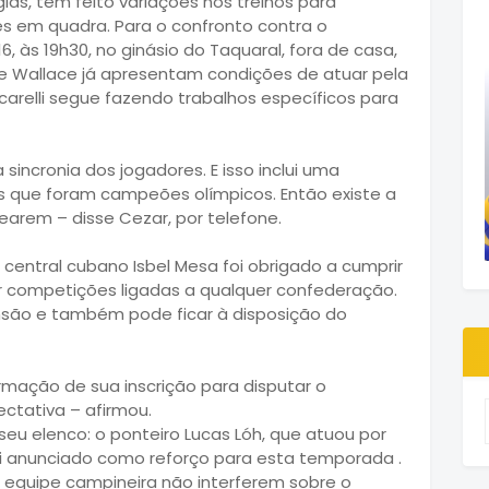
las, tem feito variações nos treinos para
s em quadra. Para o confronto contra o
6, às 19h30, no ginásio do Taquaral, fora de casa,
e Wallace já apresentam condições de atuar pela
carelli segue fazendo trabalhos específicos para
incronia dos jogadores. E isso inclui uma
s que foram campeões olímpicos. Então existe a
earem – disse Cezar, por telefone.
 central cubano Isbel Mesa foi obrigado a cumprir
r competições ligadas a qualquer confederação.
nsão e também pode ficar à disposição do
mação de sua inscrição para disputar o
ctativa – afirmou.
u elenco: o ponteiro Lucas Lóh, que atuou por
 anunciado como reforço para esta temporada .
 equipe campineira não interferem sobre o