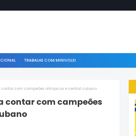
ACIONAL
TRABALHE COM MINIVOLEI
 contar com campeões olímpicos e central cubano
ra contar com campeões
 cubano