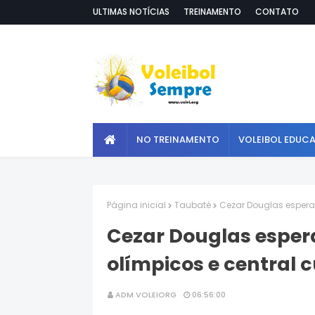
ULTIMAS NOTÍCIAS
TREINAMENTO
CONTATO
NO TREINAMENTO
VOLEIBOL EDUC
Página inicial
Taubaté
Cezar Douglas espera
Cezar Douglas espe
olímpicos e central
ADM VOLEIORG
06:56:00