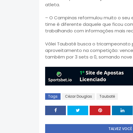
atleta.
– O Campinas reformulou muito o seu el
time é diferente daquele que ficou co
trabalhando com informações mais rece
Vôlei Taubaté busca o tricampeonato p
aproveitamento na competição: venceu
também por 3 sets a 0, somando nove p
Tags
Cézar Douglas
Taubaté
TALVEZ VOCÊ