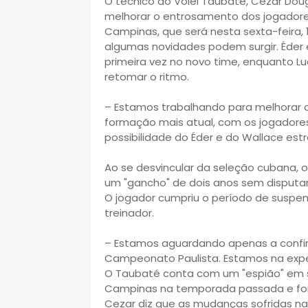
O técnico do Vôlei Taubaté, Cezar Doug
melhorar o entrosamento dos jogadore
Campinas, que será nesta sexta-feira, 1
algumas novidades podem surgir. Éder 
primeira vez no novo time, enquanto Lu
retomar o ritmo.
– Estamos trabalhando para melhorar a s
formação mais atual, com os jogadore
possibilidade do Éder e do Wallace estr
Ao se desvincular da seleção cubana, o
um "gancho" de dois anos sem disputa
O jogador cumpriu o período de suspe
treinador.
– Estamos aguardando apenas a confir
Campeonato Paulista. Estamos na expe
O Taubaté conta com um "espião" em se
Campinas na temporada passada e foi
Cezar diz que as mudanças sofridas na