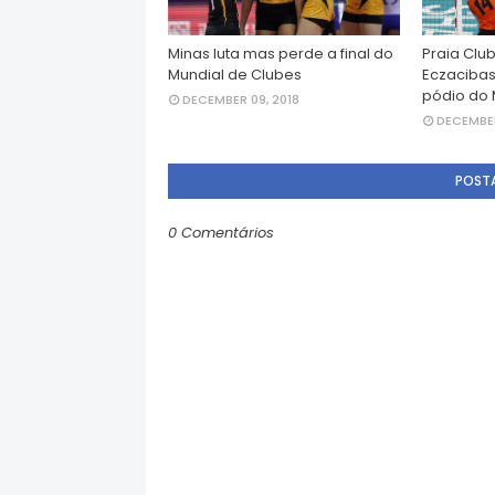
Minas luta mas perde a final do
Praia Clu
Mundial de Clubes
Eczacibas
pódio do 
DECEMBER 09, 2018
DECEMBER
POST
0 Comentários