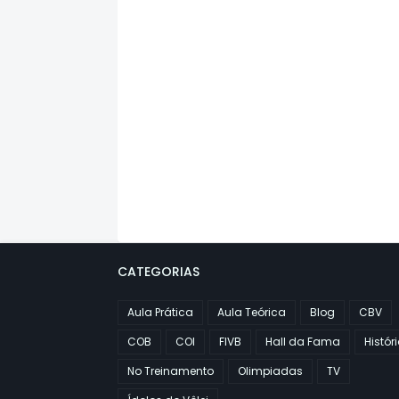
CATEGORIAS
Aula Prática
Aula Teórica
Blog
CBV
COB
COI
FIVB
Hall da Fama
Histór
No Treinamento
Olimpiadas
TV