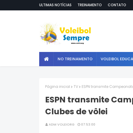
ULTIMAS NOTÍCIAS
TREINAMENTO
CONTATO
NO TREINAMENTO
VOLEIBOL EDUC
Página inicial
TV
ESPN transmite Campeonato 
ESPN transmite Cam
Clubes de vôlei
ADM VOLEIORG
07:53:00