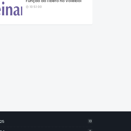
Função do líbero no Voleibol
10:51:00
25
13