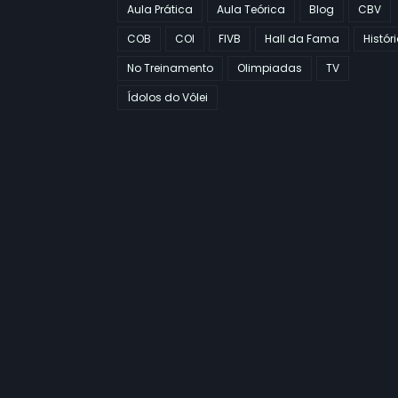
Aula Prática
Aula Teórica
Blog
CBV
COB
COI
FIVB
Hall da Fama
Histór
No Treinamento
Olimpiadas
TV
Ídolos do Vôlei