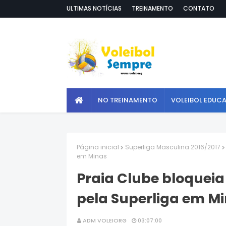
ULTIMAS NOTÍCIAS
TREINAMENTO
CONTATO
NO TREINAMENTO
VOLEIBOL EDUC
Página inicial
Superliga Masculina 2016/2017
em Minas
Praia Clube bloqueia
pela Superliga em M
ADM VOLEIORG
03:07:00