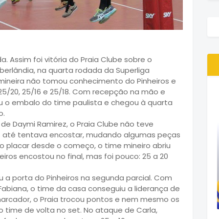
a. Assim foi vitória do Praia Clube sobre o
berlândia, na quarta rodada da Superliga
e mineira não tomou conhecimento do Pinheiros e
 25/20, 25/16 e 25/18. Com recepção na mão e
eou o embalo do time paulista e chegou à quarta
o.
de Daymi Ramirez, o Praia Clube não teve
iros até tentava encostar, mudando algumas peças
no placar desde o começo, o time mineiro abriu
heiros encostou no final, mas foi pouco: 25 a 20
ou a porta do Pinheiros na segunda parcial. Com
abiana, o time da casa conseguiu a liderança de
marcador, o Praia trocou pontos e nem mesmo os
 time de volta no set. No ataque de Carla,