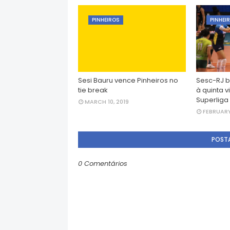
PINHEIROS
PINHEI
Sesi Bauru vence Pinheiros no
Sesc-RJ b
tie break
à quinta v
Superliga
MARCH 10, 2019
FEBRUARY
POST
0 Comentários