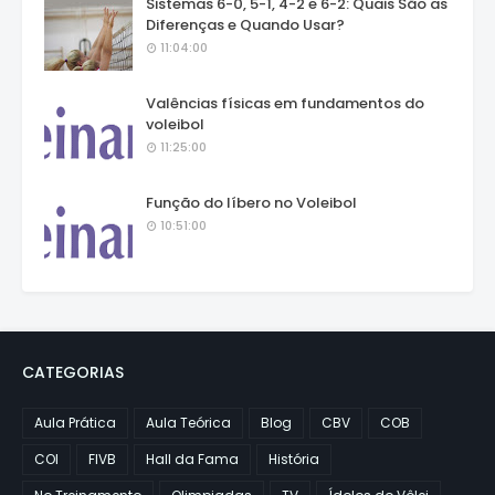
Sistemas 6-0, 5-1, 4-2 e 6-2: Quais São as
Diferenças e Quando Usar?
11:04:00
Valências físicas em fundamentos do
voleibol
11:25:00
Função do líbero no Voleibol
10:51:00
CATEGORIAS
Aula Prática
Aula Teórica
Blog
CBV
COB
COI
FIVB
Hall da Fama
História