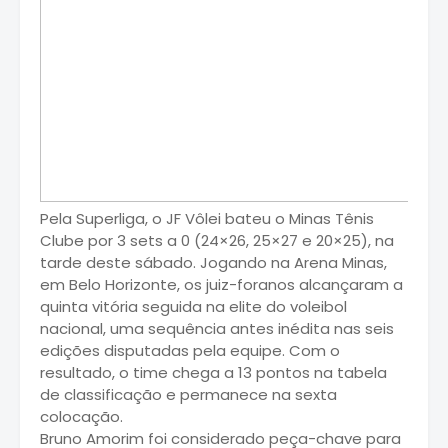
Pela Superliga, o JF Vôlei bateu o Minas Tênis
Clube por 3 sets a 0 (24×26, 25×27 e 20×25), na
tarde deste sábado. Jogando na Arena Minas,
em Belo Horizonte, os juiz-foranos alcançaram a
quinta vitória seguida na elite do voleibol
nacional, uma sequência antes inédita nas seis
edições disputadas pela equipe. Com o
resultado, o time chega a 13 pontos na tabela
de classificação e permanece na sexta
colocação.
Bruno Amorim foi considerado peça-chave para