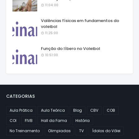
11:04:00
Valências físicas em fundamentos do
voleibol
11:25:00
Função do líbero no Voleibol
10:51:00
CATEGORIAS
Aula Prática
Aula Teórica
Blog
CBV
COB
COI
FIVB
Hall da Fama
História
No Treinamento
Olimpiadas
TV
Ídolos do Vôlei