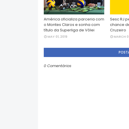
América oficializa parceria com
Sesc RJ p
o Montes Claros e sonha com
chance de
título da Superliga de Vôlei
Cruzeiro
MAY 01, 2019
MARCH 07
POST
0 Comentários