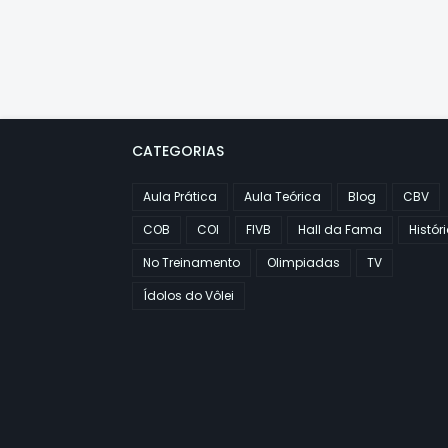
CATEGORIAS
Aula Prática
Aula Teórica
Blog
CBV
COB
COI
FIVB
Hall da Fama
Histór
No Treinamento
Olimpiadas
TV
Ídolos do Vôlei