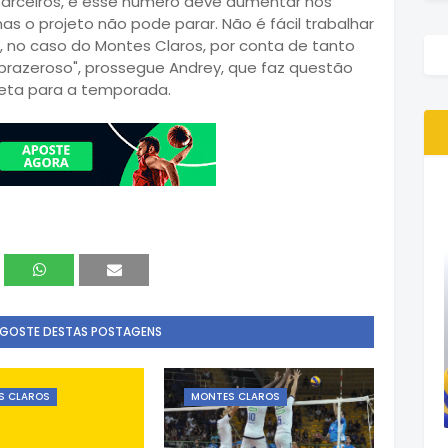
 parceiros, e esse número deve aumentar nos
s o projeto não pode parar. Não é fácil trabalhar
s, no caso do Montes Claros, por conta de tanto
prazeroso", prossegue Andrey, que faz questão
meta para a temporada.
 GOSTE DESTAS POSTAGENS
S CLAROS
MONTES CLAROS